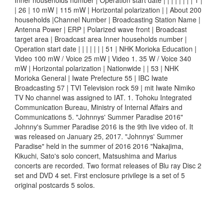
Inner households number | Operation start date | | | | | | | | 1 |
| 26 | 10 mW | 115 mW | Horizontal polarization | | About 200
households |Channel Number | Broadcasting Station Name |
Antenna Power | ERP | Polarized wave front | Broadcast
target area | Broadcast area Inner households number |
Operation start date | | | | | | | 51 | NHK Morioka Education |
Video 100 mW / Voice 25 mW | Video 1. 35 W / Voice 340
mW | Horizontal polarization | Nationwide | | 53 | NHK
Morioka General | Iwate Prefecture 55 | IBC Iwate
Broadcasting 57 | TVI Television rock 59 | mit Iwate Nimiko
TV No channel was assigned to IAT. 1. Tohoku Integrated
Communication Bureau, Ministry of Internal Affairs and
Communications 5. "Johnnys' Summer Paradise 2016"
Johnny's Summer Paradise 2016 is the 9th live video of. It
was released on January 25, 2017. "Johnnys' Summer
Paradise" held in the summer of 2016 2016 "Nakajima,
Kikuchi, Sato's solo concert, Matsushima and Marius
concerts are recorded. Two format releases of Blu ray Disc 2
set and DVD 4 set. First enclosure privilege is a set of 5
original postcards 5 solos.