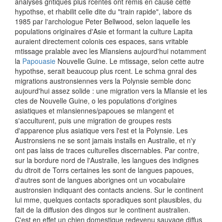
analyses gntiques plus rcentes ont remis en cause cette
hypothse, et rhabilit celle dite du "train rapide", labore ds
1985 par l'archologue Peter Bellwood, selon laquelle les
populations originaires d'Asie et formant la culture Lapita
auraient directement colonis ces espaces, sans vritable
mtissage pralable avec les Mlansiens aujourd'hui notamment
la
Papouasie
Nouvelle Guine. Le mtissage, selon cette autre
hypothse, serait beaucoup plus rcent. Le schma gnral des
migrations austronsiennes vers la Polynsie semble donc
aujourd'hui assez solide : une migration vers la Mlansie et les
ctes de Nouvelle Guine, o les populations d'origines
asiatiques et mlansiennes/papoues se mlangent et
s'acculturent, puis une migration de groupes rests
d'apparence plus asiatique vers l'est et la Polynsie. Les
Austronsiens ne se sont jamais installs en Australie, et n'y
ont pas laiss de traces culturelles discernables. Par contre,
sur la bordure nord de l'Australie, les langues des indignes
du dtroit de Torrs certaines les sont de langues papoues,
d'autres sont de langues aborignes ont un vocabulaire
austronsien indiquant des contacts anciens. Sur le continent
lui mme, quelques contacts sporadiques sont plausibles, du
fait de la diffusion des dingos sur le continent australien.
C'est en effet un chien domestique redevenu sauvage diffus